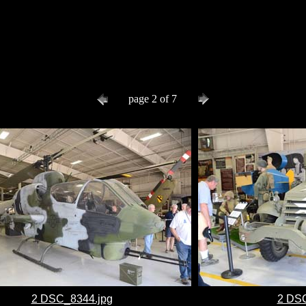
page 2 of 7
2 DSC_8344.jpg
2 DSC