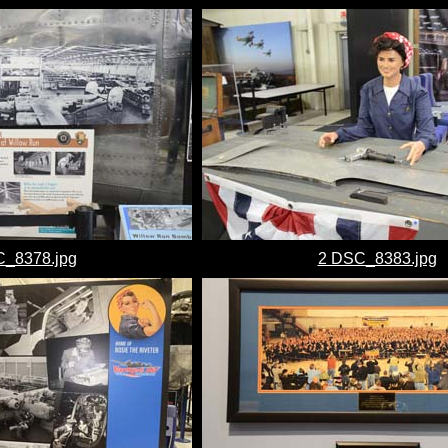
_8378.jpg
2 DSC_8383.jpg